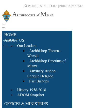
PARISHES | SCHOOLS | PRIESTS |
MASSES
HOME
ABOUT US
Our Leaders
Archbishop Thomas
Wenski
Archbishop Emeritus of
Miami
Auxiliary Bishop
Enrique Delgado
Past Bishops
History 1958-2018
ADOM Snapshot
OFFICES & MINISTRIES