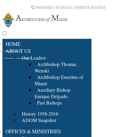
PARISHES | SCHOOLS | PRIESTS |
MASSES
HOME
ABOUT US
Our Leaders
Archbishop Thomas
Wenski
Archbishop Emeritus of
Miami
Auxiliary Bishop
Enrique Delgado
Past Bishops
History 1958-2018
ADOM Snapshot
OFFICES & MINISTRIES