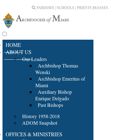
PARISHES | SCHOOLS | PRIESTS |
MASSES
HOME
ABOUT US
Our Leaders
Archbishop Thomas
Wenski
Archbishop Emeritus of
Miami
Auxiliary Bishop
Enrique Delgado
Past Bishops
History 1958-2018
ADOM Snapshot
OFFICES & MINISTRIES