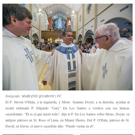
Fotógrafo: MARLENE QUARONI | FC
El P. Steven O'Hala, a la izquierda, y Mons. Seamus Doyle, a la derecha, ayudan al
recién ordenado P. Edgardo "Gary" De Los Santos a vestirse con sus túnicas
sacerdotales. "Él es el que inició todo", dijo el P. De Los Santos sobre Mons. Doyle, su
antiguo párroco en St. Rose of Lima, en Miami Shores. Del P. O'Hala, párroco de St.
David, en Davie, el nuevo sacerdote dijo: "Puedo verme en él".