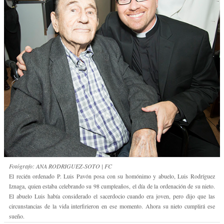
Fotógrafo: ANA RODRIGUEZ-SOTO | FC
El recién ordenado P. Luis Pavón posa con su homónimo y abuelo, Luis Rodríguez
Iznaga, quien estaba celebrando su 98 cumpleaños, el día de la ordenación de su nieto.
El abuelo Luis había considerado el sacerdocio cuando era joven, pero dijo que las
circunstancias de la vida interfirieron en ese momento. Ahora su nieto cumplirá ese
sueño.