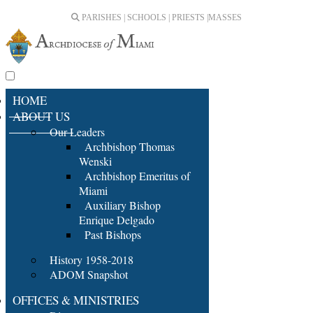
PARISHES | SCHOOLS | PRIESTS |
MASSES
HOME
ABOUT US
Our Leaders
Archbishop Thomas
Wenski
Archbishop Emeritus of
Miami
Auxiliary Bishop
Enrique Delgado
Past Bishops
History 1958-2018
ADOM Snapshot
OFFICES & MINISTRIES