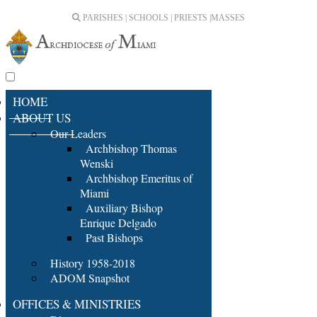
PARISHES | SCHOOLS | PRIESTS |
MASSES
HOME
ABOUT US
Our Leaders
Archbishop Thomas
Wenski
Archbishop Emeritus of
Miami
Auxiliary Bishop
Enrique Delgado
Past Bishops
History 1958-2018
ADOM Snapshot
OFFICES & MINISTRIES