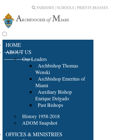
PARISHES | SCHOOLS | PRIESTS |
MASSES
HOME
ABOUT US
Our Leaders
Archbishop Thomas
Wenski
Archbishop Emeritus of
Miami
Auxiliary Bishop
Enrique Delgado
Past Bishops
History 1958-2018
ADOM Snapshot
OFFICES & MINISTRIES