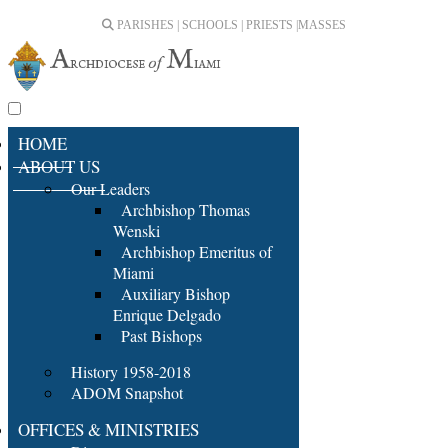
PARISHES | SCHOOLS | PRIESTS |
MASSES
HOME
ABOUT US
Our Leaders
Archbishop Thomas
Wenski
Archbishop Emeritus of
Miami
Auxiliary Bishop
Enrique Delgado
Past Bishops
History 1958-2018
ADOM Snapshot
OFFICES & MINISTRIES