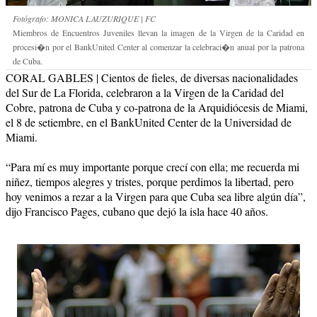
Fotógrafo: MONICA LAUZURIQUE | FC
Miembros de Encuentros Juveniles llevan la imagen de la Virgen de la Caridad en
procesi�n por el BankUnited Center al comenzar la celebraci�n anual por la patrona
de Cuba.
CORAL GABLES | Cientos de fieles, de diversas nacionalidades
del Sur de La Florida, celebraron a la Virgen de la Caridad del
Cobre, patrona de Cuba y co-patrona de la Arquidiócesis de Miami,
el 8 de setiembre, en el BankUnited Center de la Universidad de
Miami.
“Para mí es muy importante porque crecí con ella; me recuerda mi
niñez, tiempos alegres y tristes, porque perdimos la libertad, pero
hoy venimos a rezar a la Virgen para que Cuba sea libre algún día”,
dijo Francisco Pages, cubano que dejó la isla hace 40 años.