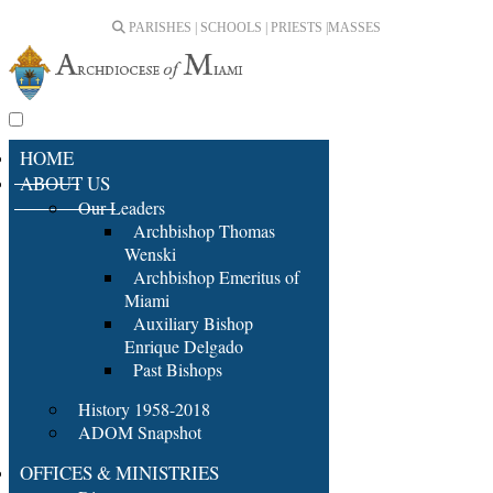
PARISHES | SCHOOLS | PRIESTS |
MASSES
HOME
ABOUT US
Our Leaders
Archbishop Thomas
Wenski
Archbishop Emeritus of
Miami
Auxiliary Bishop
Enrique Delgado
Past Bishops
History 1958-2018
ADOM Snapshot
OFFICES & MINISTRIES