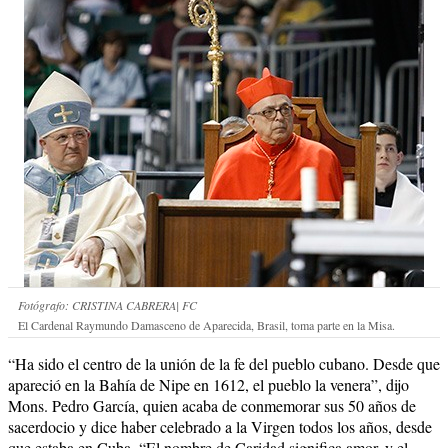
Fotógrafo: CRISTINA CABRERA| FC
El Cardenal Raymundo Damasceno de Aparecida, Brasil, toma parte en la Misa.
“Ha sido el centro de la unión de la fe del pueblo cubano. Desde que
apareció en la Bahía de Nipe en 1612, el pueblo la venera”, dijo
Mons. Pedro García, quien acaba de conmemorar sus 50 años de
sacerdocio y dice haber celebrado a la Virgen todos los años, desde
que estaba en Cuba. “El nombre de Caridad significa amor, y el