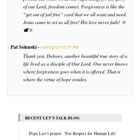
of our Lord, freedom comes. Forgiveness is like the
“get out of jail free“ card that we all want and need.
Jesus came to set us all free! His love never fails! 🔆
🕊🔆
Pat Solenski -
04/07/2025 05:57 PM
Thank you, Delores, another beautiful true story of a
life lived as a disciple of Our Lord. One never knows
where forgiveness goes when it is offered. That is
where the virtue of hope resides.
RECENT LET'S TALK BLOG
Pope Leo’s prayer: ‘For Respect for Human Life’