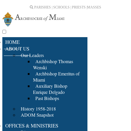
PARISHES | SCHOOLS | PRIESTS |
MASSES
HOME
ABOUT US
Our Leaders
Archbishop Thomas
Wenski
Archbishop Emeritus of
Miami
Auxiliary Bishop
Enrique Delgado
Past Bishops
History 1958-2018
ADOM Snapshot
OFFICES & MINISTRIES