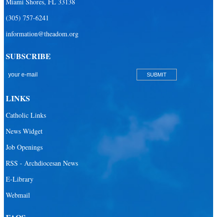
Miami Shores, FL 33138
(305) 757-6241
information@theadom.org
SUBSCRIBE
LINKS
Catholic Links
News Widget
Job Openings
RSS - Archdiocesan News
E-Library
Webmail