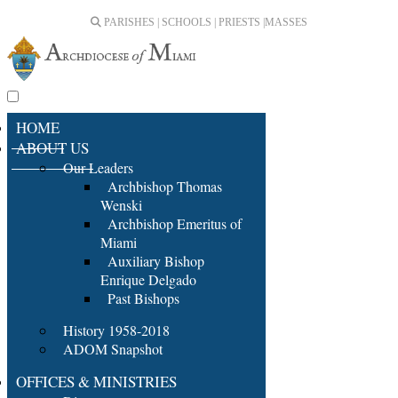
PARISHES | SCHOOLS | PRIESTS |
MASSES
HOME
ABOUT US
Our Leaders
Archbishop Thomas
Wenski
Archbishop Emeritus of
Miami
Auxiliary Bishop
Enrique Delgado
Past Bishops
History 1958-2018
ADOM Snapshot
OFFICES & MINISTRIES