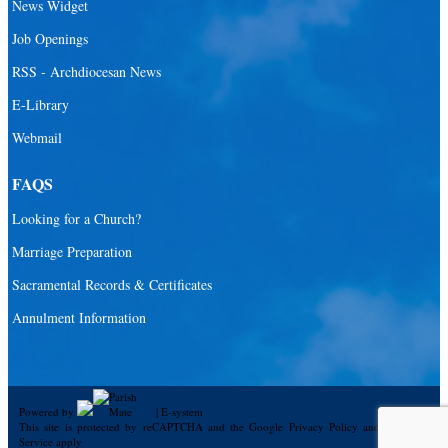
News Widget
Job Openings
RSS - Archdiocesan News
E-Library
Webmail
FAQS
Looking for a Church?
Marriage Preparation
Sacramental Records & Certificates
Annulment Information
Powered by
|
E-system
This site is protected by reCAPTCHA and the Google
Privacy Policy
and
Terms of
Service
apply