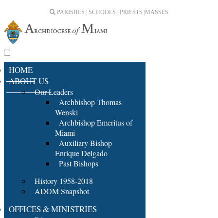
PARISHES | SCHOOLS | PRIESTS |
MASSES
HOME
ABOUT US
Our Leaders
Archbishop Thomas
Wenski
Archbishop Emeritus of
Miami
Auxiliary Bishop
Enrique Delgado
Past Bishops
History 1958-2018
ADOM Snapshot
OFFICES & MINISTRIES