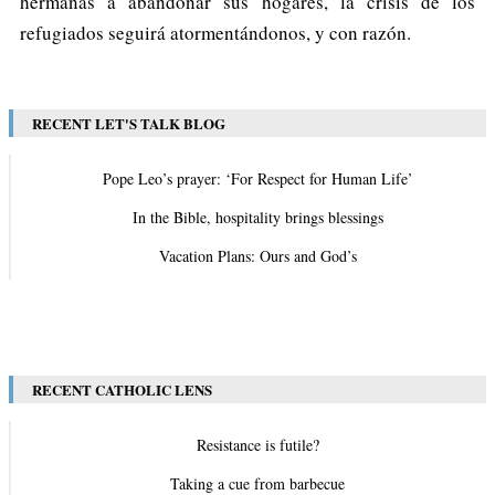
hermanas a abandonar sus hogares, la crisis de los
refugiados seguirá atormentándonos, y con razón.
RECENT LET'S TALK BLOG
Pope Leo’s prayer: ‘For Respect for Human Life’
In the Bible, hospitality brings blessings
Vacation Plans: Ours and God’s
View All
RECENT CATHOLIC LENS
Resistance is futile?
Taking a cue from barbecue