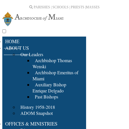
PARISHES | SCHOOLS | PRIESTS |
MASSES
HOME
ABOUT US
Our Leaders
Archbishop Thomas
Wenski
Archbishop Emeritus of
Miami
Auxiliary Bishop
Enrique Delgado
Past Bishops
History 1958-2018
ADOM Snapshot
OFFICES & MINISTRIES