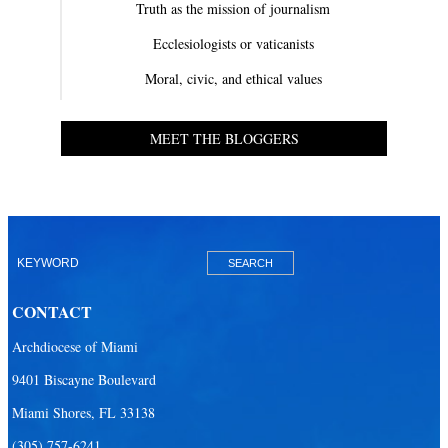
Truth as the mission of journalism
Ecclesiologists or vaticanists
Moral, civic, and ethical values
MEET THE BLOGGERS
CONTACT
Archdiocese of Miami
9401 Biscayne Boulevard
Miami Shores, FL 33138
(305) 757-6241