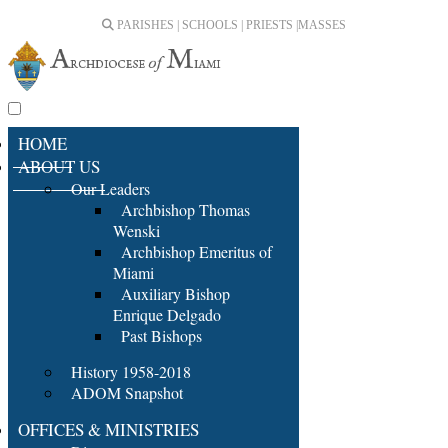
PARISHES | SCHOOLS | PRIESTS |
MASSES
HOME
ABOUT US
Our Leaders
Archbishop Thomas
Wenski
Archbishop Emeritus of
Miami
Auxiliary Bishop
Enrique Delgado
Past Bishops
History 1958-2018
ADOM Snapshot
OFFICES & MINISTRIES