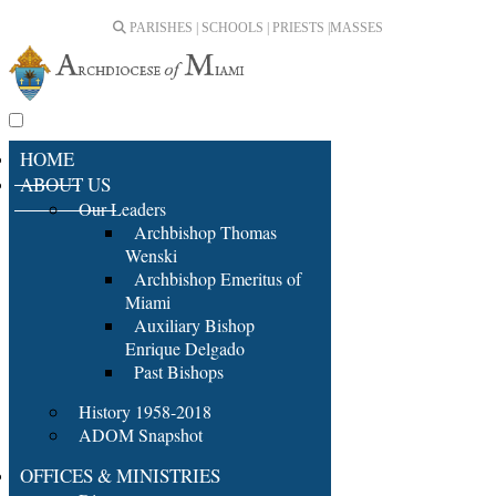
PARISHES | SCHOOLS | PRIESTS |
MASSES
HOME
ABOUT US
Our Leaders
Archbishop Thomas
Wenski
Archbishop Emeritus of
Miami
Auxiliary Bishop
Enrique Delgado
Past Bishops
History 1958-2018
ADOM Snapshot
OFFICES & MINISTRIES