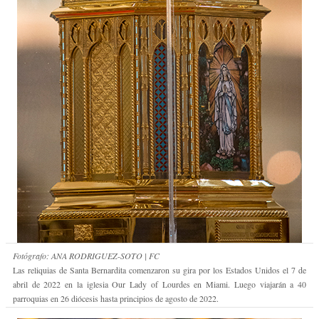
Fotógrafo: ANA RODRIGUEZ-SOTO | FC
Las reliquias de Santa Bernardita comenzaron su gira por los Estados Unidos el 7 de
abril de 2022 en la iglesia Our Lady of Lourdes en Miami. Luego viajarán a 40
parroquias en 26 diócesis hasta principios de agosto de 2022.