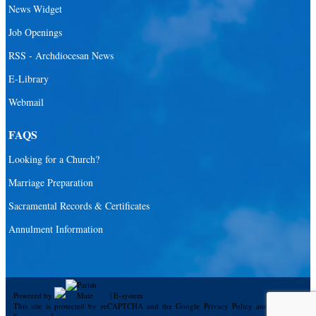
News Widget
Job Openings
RSS - Archdiocesan News
E-Library
Webmail
FAQS
Looking for a Church?
Marriage Preparation
Sacramental Records & Certificates
Annulment Information
Powered by
|
E-system
This site is protected by reCAPTCHA and the Google
Privacy Policy
and
Terms of