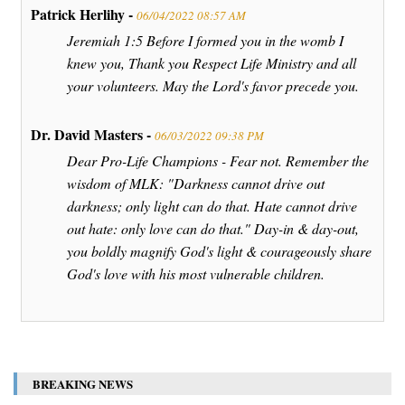
Patrick Herlihy -
06/04/2022 08:57 AM
Jeremiah 1:5 Before I formed you in the womb I
knew you, Thank you Respect Life Ministry and all
your volunteers. May the Lord's favor precede you.
Dr. David Masters -
06/03/2022 09:38 PM
Dear Pro-Life Champions - Fear not. Remember the
wisdom of MLK: "Darkness cannot drive out
darkness; only light can do that. Hate cannot drive
out hate: only love can do that." Day-in & day-out,
you boldly magnify God's light & courageously share
God's love with his most vulnerable children.
BREAKING NEWS