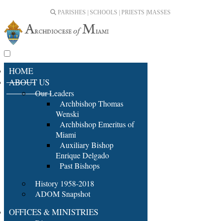
PARISHES | SCHOOLS | PRIESTS |
MASSES
HOME
ABOUT US
Our Leaders
Archbishop Thomas
Wenski
Archbishop Emeritus of
Miami
Auxiliary Bishop
Enrique Delgado
Past Bishops
History 1958-2018
ADOM Snapshot
OFFICES & MINISTRIES