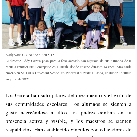
Fotógrafo: COURTESY PHOTO
El director Eddy García posa para la foto sentado con algunos de sus alumnos de la
escuela Immaculate Conception en Hialeah, donde enseñó durante 14 años. Más tarde
enseñó en St. Louis Covenant School en Pinecrest durante 11 años, de donde se jubiló
en junio de 2024.
Los García han sido pilares del crecimiento y el éxito de
sus comunidades escolares. Los alumnos se sienten a
gusto acercándose a ellos, los padres confían en su
presencia activa y visible, y los maestros se sienten
respaldados. Han establecido vínculos con educadores de