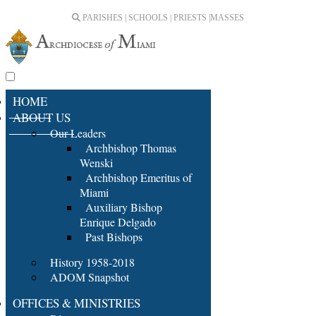
PARISHES | SCHOOLS | PRIESTS |
MASSES
HOME
ABOUT US
Our Leaders
Archbishop Thomas
Wenski
Archbishop Emeritus of
Miami
Auxiliary Bishop
Enrique Delgado
Past Bishops
History 1958-2018
ADOM Snapshot
OFFICES & MINISTRIES