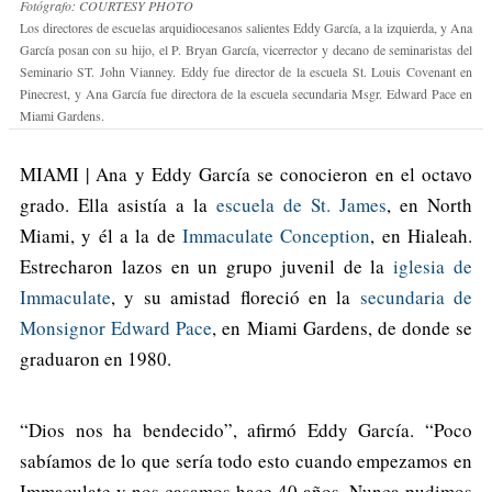
Fotógrafo: COURTESY PHOTO
Los directores de escuelas arquidiocesanos salientes Eddy García, a la izquierda, y Ana
García posan con su hijo, el P. Bryan García, vicerrector y decano de seminaristas del
Seminario ST. John Vianney. Eddy fue director de la escuela St. Louis Covenant en
Pinecrest, y Ana García fue directora de la escuela secundaria Msgr. Edward Pace en
Miami Gardens.
MIAMI | Ana y Eddy García se conocieron en el octavo
grado. Ella asistía a la
escuela de St. James
, en North
Miami, y él a la de
Immaculate Conception
, en Hialeah.
Estrecharon lazos en un grupo juvenil de la
iglesia de
Immaculate
, y su amistad floreció en la
secundaria de
Monsignor Edward Pace
, en Miami Gardens, de donde se
graduaron en 1980.
“Dios nos ha bendecido”, afirmó Eddy García. “Poco
sabíamos de lo que sería todo esto cuando empezamos en
Immaculate y nos casamos hace 40 años. Nunca pudimos