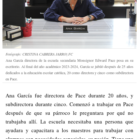
Fotógrafo: CRISTINA CABRERA JARRO| FC
Ana García directora de la escuela secundaria Monsignor Edward Pace posa en su
escritorio. Al final del año académico 2023-2024, García se jubiló después de 25 años
dedicados a la educación escolar católica, 20 como directora y cinco como subdirectora
en Pace.
Ana García fue directora de Pace durante 20 años, y
subdirectora durante cinco. Comenzó a trabajar en Pace
después de que su párroco le preguntara por qué no
trabajaba allí. La escuela necesitaba una persona que
ayudara y capacitara a los maestros para trabajar con
alumnos con necesidades especiales, su pasión. Tiene una