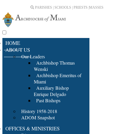
PARISHES | SCHOOLS | PRIESTS |
MASSES
HOME
ABOUT US
Our Leaders
Archbishop Thomas
Wenski
Archbishop Emeritus of
Miami
Auxiliary Bishop
Enrique Delgado
Past Bishops
History 1958-2018
ADOM Snapshot
OFFICES & MINISTRIES