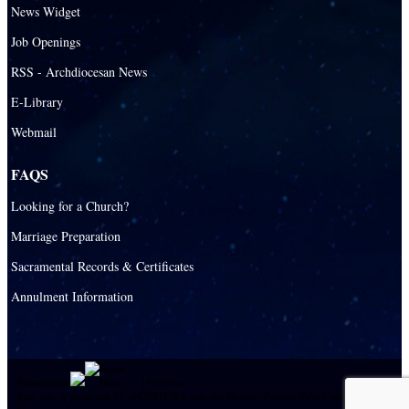
News Widget
Job Openings
RSS - Archdiocesan News
E-Library
Webmail
FAQS
Looking for a Church?
Marriage Preparation
Sacramental Records & Certificates
Annulment Information
Powered by
|
E-system
This site is protected by reCAPTCHA and the Google
Privacy Policy
and
Terms of