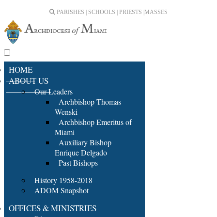
PARISHES | SCHOOLS | PRIESTS |
MASSES
HOME
ABOUT US
Our Leaders
Archbishop Thomas
Wenski
Archbishop Emeritus of
Miami
Auxiliary Bishop
Enrique Delgado
Past Bishops
History 1958-2018
ADOM Snapshot
OFFICES & MINISTRIES