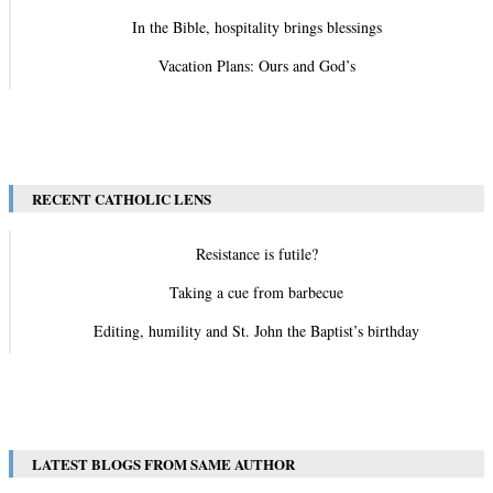
In the Bible, hospitality brings blessings
Vacation Plans: Ours and God’s
View All
RECENT CATHOLIC LENS
Resistance is futile?
Taking a cue from barbecue
Editing, humility and St. John the Baptist’s birthday
View All
LATEST BLOGS FROM SAME AUTHOR