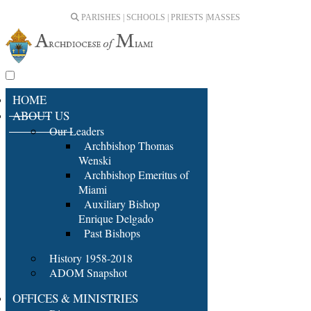
PARISHES | SCHOOLS | PRIESTS |
MASSES
HOME
ABOUT US
Our Leaders
Archbishop Thomas
Wenski
Archbishop Emeritus of
Miami
Auxiliary Bishop
Enrique Delgado
Past Bishops
History 1958-2018
ADOM Snapshot
OFFICES & MINISTRIES