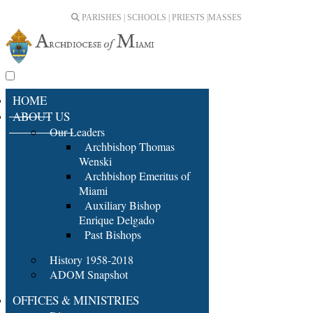
PARISHES | SCHOOLS | PRIESTS |
MASSES
HOME
ABOUT US
Our Leaders
Archbishop Thomas
Wenski
Archbishop Emeritus of
Miami
Auxiliary Bishop
Enrique Delgado
Past Bishops
History 1958-2018
ADOM Snapshot
OFFICES & MINISTRIES