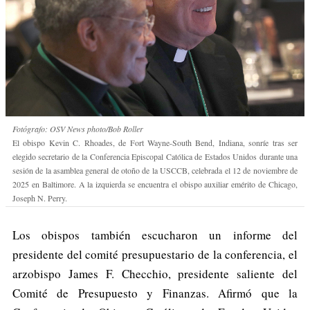
Fotógrafo: OSV News photo/Bob Roller
El obispo Kevin C. Rhoades, de Fort Wayne-South Bend, Indiana, sonríe tras ser
elegido secretario de la Conferencia Episcopal Católica de Estados Unidos durante una
sesión de la asamblea general de otoño de la USCCB, celebrada el 12 de noviembre de
2025 en Baltimore. A la izquierda se encuentra el obispo auxiliar emérito de Chicago,
Joseph N. Perry.
Los obispos también escucharon un informe del
presidente del comité presupuestario de la conferencia, el
arzobispo James F. Checchio, presidente saliente del
Comité de Presupuesto y Finanzas. Afirmó que la